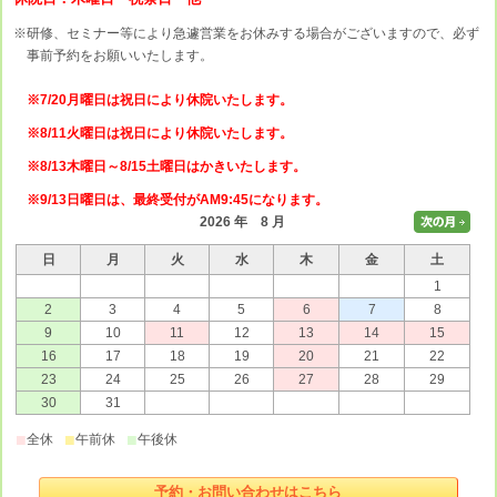
※研修、セミナー等により急遽営業をお休みする場合がございますので、必ず
事前予約をお願いいたします。
※7/20月曜日は祝日により休院いたします。
※8/11火曜日は祝日により休院いたします。
※8/13木曜日～8/15土曜日はかきいたします。
※9/13日曜日は、最終受付がAM9:45になります。
2026 年 8 月
日
月
火
水
木
金
土
1
2
3
4
5
6
7
8
9
10
11
12
13
14
15
16
17
18
19
20
21
22
23
24
25
26
27
28
29
30
31
■
■
■
全休
午前休
午後休
予約・お問い合わせはこちら