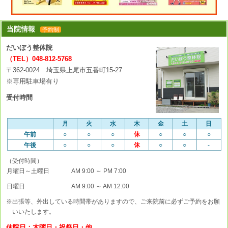
当院情報
予約制
だいぼう整体院
（TEL）048-812-5768
〒362-0024 埼玉県上尾市五番町15-27
※専用駐車場有り
受付時間
月
火
水
木
金
土
日
午前
○
○
○
休
○
○
○
午後
○
○
○
休
○
○
-
（受付時間）
月曜日～土曜日
AM 9:00 ～ PM 7:00
日曜日
AM 9:00 ～ AM 12:00
※出張等、外出している時間帯がありますので、ご来院前に必ずご予約をお願
いいたします。
休院日：木曜日・祝祭日・他