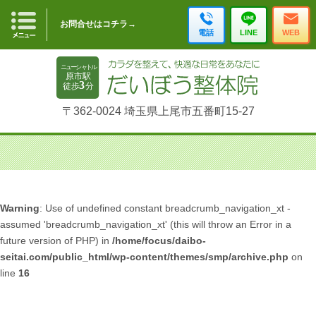
お問合せはコチラ→
電話
LINE
WEB
〒362-0024 埼玉県上尾市五番町15-27
Warning
: Use of undefined constant breadcrumb_navigation_xt -
assumed 'breadcrumb_navigation_xt' (this will throw an Error in a
future version of PHP) in
/home/focus/daibo-
seitai.com/public_html/wp-content/themes/smp/archive.php
on
line
16