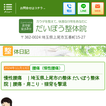
お問合せはコチラ→
電話
LINE
WEB
〒362-0024 埼玉県上尾市五番町15-27
腰痛（慢性腰痛）
2024年11月13日
慢性腰痛 ｜埼玉県上尾市の整体 だいぼう整体
院｜腰痛・肩こり・猫背を撃退