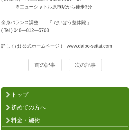
※二ューシャトル原市駅から徒歩3分
全身バランス調整 『 だいぼう整体院 』
( Tel ) 048―812―5768
詳しくは( 公式ホームページ ) www.daibo-seitai.com
前の記事
次の記事
トップ
初めての方へ
料金・施術