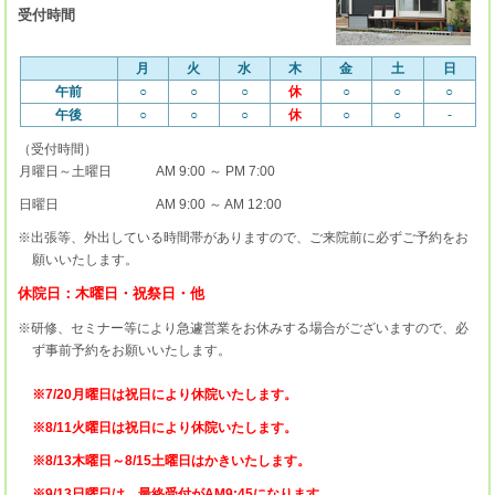
受付時間
月
火
水
木
金
土
日
午前
○
○
○
休
○
○
○
午後
○
○
○
休
○
○
-
（受付時間）
月曜日～土曜日
AM 9:00 ～ PM 7:00
日曜日
AM 9:00 ～ AM 12:00
※出張等、外出している時間帯がありますので、ご来院前に必ずご予約をお
願いいたします。
休院日：木曜日・祝祭日・他
※研修、セミナー等により急遽営業をお休みする場合がございますので、必
ず事前予約をお願いいたします。
※7/20月曜日は祝日により休院いたします。
※8/11火曜日は祝日により休院いたします。
※8/13木曜日～8/15土曜日はかきいたします。
※9/13日曜日は、最終受付がAM9:45になります。