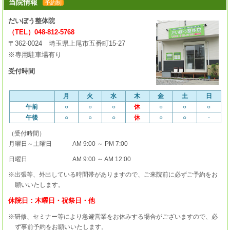
当院情報
予約制
だいぼう整体院
（TEL）048-812-5768
〒362-0024 埼玉県上尾市五番町15-27
※専用駐車場有り
受付時間
月
火
水
木
金
土
日
午前
○
○
○
休
○
○
○
午後
○
○
○
休
○
○
-
（受付時間）
月曜日～土曜日
AM 9:00 ～ PM 7:00
日曜日
AM 9:00 ～ AM 12:00
※出張等、外出している時間帯がありますので、ご来院前に必ずご予約をお
願いいたします。
休院日：木曜日・祝祭日・他
※研修、セミナー等により急遽営業をお休みする場合がございますので、必
ず事前予約をお願いいたします。