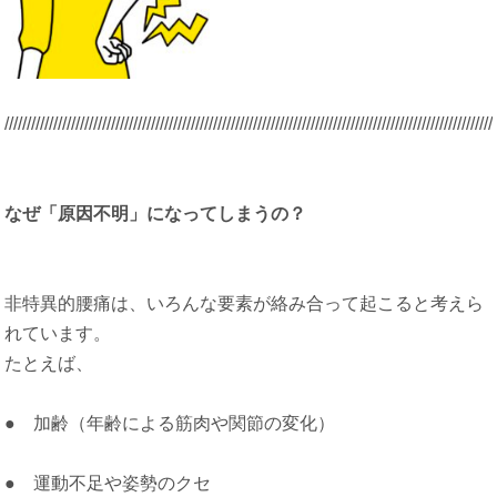
/////////////////////////////////////////////////////////////////////////////////////////
/////////////////////
なぜ「原因不明」になってしまうの？
非特異的腰痛は、いろんな要素が絡み合って起こると考えら
れています。
たとえば、
● 加齢（年齢による筋肉や関節の変化）
● 運動不足や姿勢のクセ