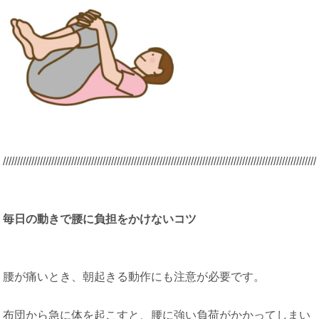
/////////////////////////////////////////////////////////////////////////////////////////
/////////////////////
毎日の動きで腰に負担をかけないコツ
腰が痛いとき、朝起きる動作にも注意が必要です。
布団から急に体を起こすと、腰に強い負荷がかかってしまい