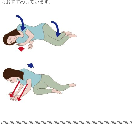
もおすすめしています。
/////////////////////////////////////////////////////////////////////////////////////////
/////////////////////