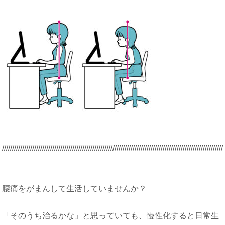
/////////////////////////////////////////////////////////////////////////////////////////
/////////////////////
腰痛をがまんして生活していませんか？
「そのうち治るかな」と思っていても、慢性化すると日常生