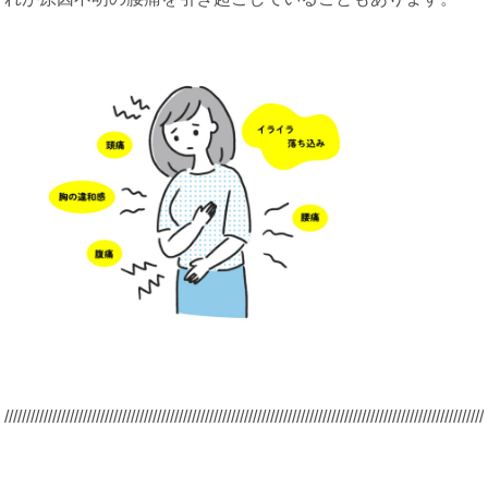
/////////////////////////////////////////////////////////////////////////////////////////
/////////////////////