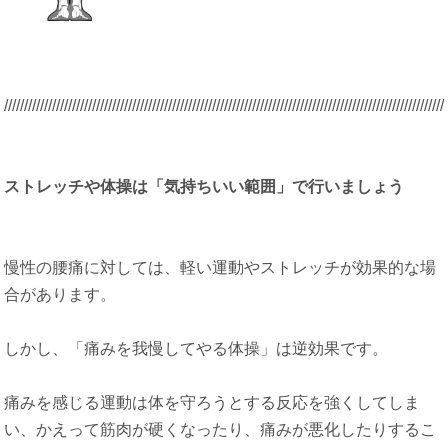
/////////////////////////////////////////////////////////////////////////////////////////
/////////////////////
ストレッチや体操は「気持ちいい範囲」で行いましょう
慢性の腰痛に対しては、軽い運動やストレッチが効果的な場
合があります。
しかし、「痛みを我慢してやる体操」は逆効果です。
痛みを感じる運動は体を守ろうとする反応を強くしてしま
い、かえって筋肉が硬くなったり、痛みが悪化したりするこ