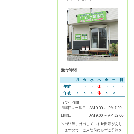
受付時間
月
火
水
木
金
土
日
午前
○
○
○
休
○
○
○
午後
○
○
○
休
○
○
-
（受付時間）
月曜日～土曜日
AM 9:00 ～ PM 7:00
日曜日
AM 9:00 ～ AM 12:00
※出張等、外出している時間帯があり
ますので、ご来院前に必ずご予約を