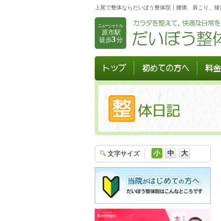
上尾で整体ならだいぼう整体院｜腰痛、肩こり、猫背
トップ
初めての方へ
料金
小
中
大
文字サイズ