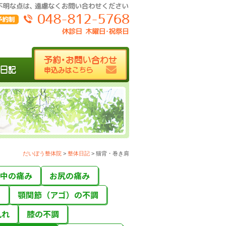
予約･お問い合わせ
日記
申込みはこちら
だいぼう整体院
>
整体日記
>
猫背・巻き肩
中の痛み
お尻の痛み
え
顎関節（アゴ）の不調
乱れ
膝の不調