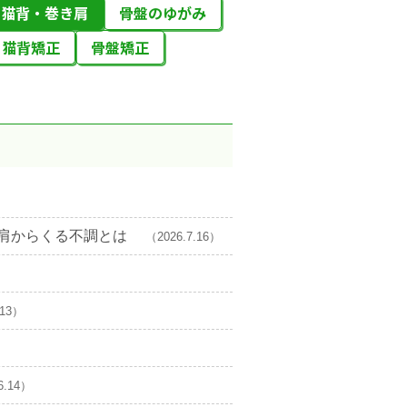
猫背・巻き肩
骨盤のゆがみ
猫背矯正
骨盤矯正
き肩からくる不調とは
（2026.7.16）
.13）
6.14）