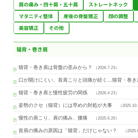
肩の痛み・四十肩・五十肩
ストレートネック
マタニティ整体
産後の骨盤矯正
顔の調整
美容矯正
その他
猫背・巻き肩
猫背・巻き肩は骨盤の歪みから？
（2026.7.23）
口が開けにくい、首肩こりと頭痛が続く…猫背・巻
猫背・巻き肩と慢性疲労の関係
（2026.4.23）
姿勢のクセ（猫背）には早めの対処が大事
（2025.10
慢性の肩こり、肩の痛み、腰痛
（2025.6.20）
首肩の痛みの原因は「猫背」だけじゃない？
（2025.