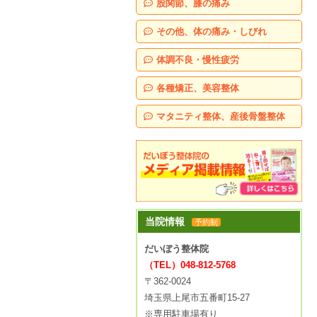
股関節、膝の痛み
その他、体の痛み・しびれ
体調不良・慢性疲労
各種矯正、美容整体
マタニティ整体、産後骨盤整体
当院情報
予約制
だいぼう整体院
（TEL）048-812-5768
〒362-0024
埼玉県上尾市五番町15-27
※専用駐車場有り