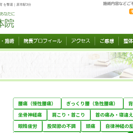
 を撃退｜原市駅3分
・施術
院長プロフィール
アクセス
ご感想
整体
腰痛（慢性腰痛）
ぎっくり腰（急性腰痛）
背
坐骨神経痛
肩こり・首こり
首の痛み・寝違
眼精疲労
股関節の不調
頭痛
自律神経の