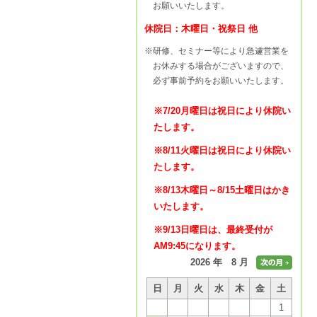
お願いいたします。
休院日：木曜日・祝祭日 他
※研修、セミナー等により急遽営業を
お休みする場合がございますので、
必ず事前予約をお願いいたします。
※7/20月曜日は祝日により休院い
たします。
※8/11火曜日は祝日により休院い
たします。
※8/13木曜日～8/15土曜日はかき
いたします。
※9/13日曜日は、最終受付が
AM9:45になります。
2026 年 8 月
日
月
火
水
木
金
土
1